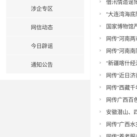
借汛情造谣博
涉企专区
“大连湾海底隧
国家博物馆严
网信动态
网传“河南两市
今日辟谣
网传“河南南阳
“新疆喀什经
通知公告
网传“近日济
网传“西藏千年
网传广西百色
安徽潜山、四
网传“广西水灾
网传“养老服务