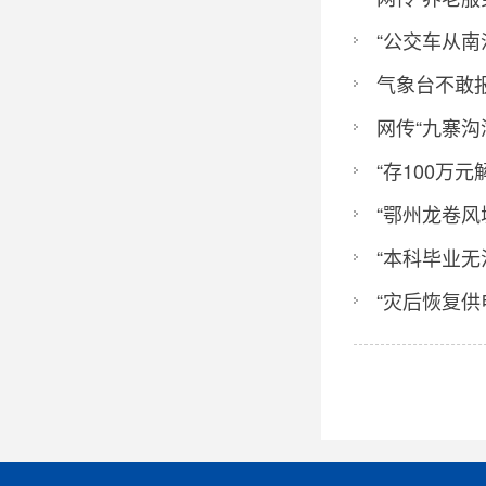
“公交车从南沙
气象台不敢报4
网传“九寨沟湖
“存100万元解
“鄂州龙卷风城
“本科毕业无法
“灾后恢复供电