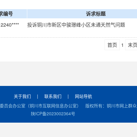
求编号
诉求标题
2240****
投诉铜川市新区中骏璟峰小区未通天然气问题
首页
1
末
关于我们
|
联系我们
|
网站导航
委员会办公室（铜川市互联网信息办公室） 版权所有：铜川市网上群众工
陕ICP备2023002364号